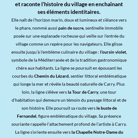
et raconte l’histoire du village en enchaînant
ses éléments identitaires.
Elle naît de l’horizon marin, doux et lumineux et s’élance vers
le phare, nommé aussi
pain de sucre
, sentinelle immobile
posée sur une esplanade rocheuse qui veille sur l’entrée du
village comme un repère pour les navigateurs.
Elle glisse
ensuite jusqu’à l’emblème culinaire du village :
l’oursin violet
,
symbole de la Méditerranée et de la tradition gastronomique
chère aux habitants.
La ligne se poursuit en épousant les
courbes du
Chemin du Lézard
, sentier littoral emblématique
qui longe la mer et révèle la beauté naturelle de Carry.
Plus
loin, la ligne s’élève vers
la Tour de Carry
, une tour
d’habitation qui demeure un témoin du paysage littoral et de
son histoire. Elle poursuit sa route vers
le buste de
Fernandel
, figure emblématique du village. Sa présence
souriante rappelle l’attachement profond de l’artiste à Carry.
La ligne s’oriente ensuite vers
la Chapelle Notre-Dame du